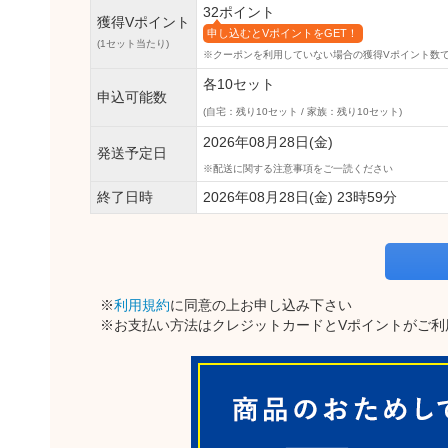
32ポイント
獲得Vポイント
申し込むとVポイントをGET！
(1セット当たり)
※クーポンを利用していない場合の獲得Vポイント数
各10セット
申込可能数
(自宅：残り10セット / 家族：残り10セット)
2026年08月28日(金)
発送予定日
配送に関する注意事項をご一読ください
終了日時
2026年08月28日(金) 23時59分
※
利用規約
に同意の上お申し込み下さい
※お支払い方法はクレジットカードとVポイントがご利