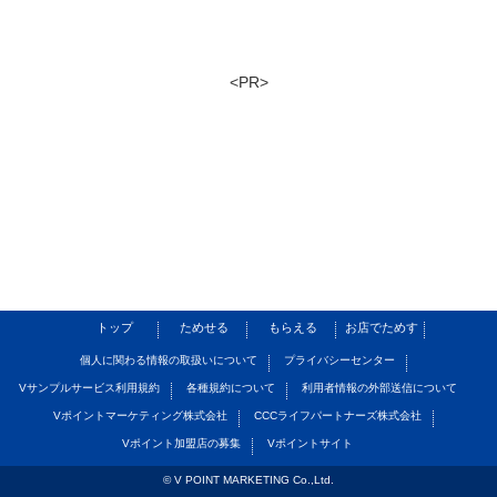
<PR>
トップ
ためせる
もらえる
お店でためす
個人に関わる情報の取扱いについて
プライバシーセンター
Vサンプルサービス利用規約
各種規約について
利用者情報の外部送信について
Vポイントマーケティング株式会社
CCCライフパートナーズ株式会社
Vポイント加盟店の募集
Vポイントサイト
© V POINT MARKETING Co.,Ltd.