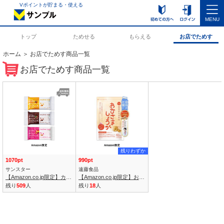
Vポイントが貯まる・使える
MENU
トップ
ためせる
もらえる
お店でためす
ホーム
＞ お店でためす商品一覧
お店でためす商品一覧
残りわずか
1070pt
990pt
サンスター
遠藤食品
【Amazon.co.jp限定】カラダにおいしいファスティング 3種12本 (カカオ・ハニー・ベリー)
【Amazon.co.jp限定】おひさましょうが しょうがカプセル 国産生姜使用 62粒入り
残り
509
人
残り
18
人