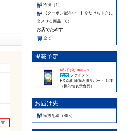
冷凍（1）
【クーポン配布中！】今だけおトクに
タメせる商品（8）
お店でためす
全て
掲載予定
8月7日(金) 18時スタート
ため
ファイテン
PX原液 睡眠＆肌サポート 12本
（機能性表示食品）
お届け先
家族配送（495）