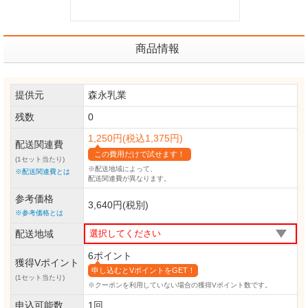
商品情報
提供元
森永乳業
残数
0
1,250円(税込1,375円)
配送関連費
この費用だけで試せます！
(1セット当たり)
※配送地域によって、
※配送関連費とは
配送関連費が異なります。
参考価格
3,640円(税別)
※参考価格とは
配送地域
6ポイント
獲得Vポイント
申し込むとVポイントをGET！
(1セット当たり)
※クーポンを利用していない場合の獲得Vポイント数です。
申込可能数
1回