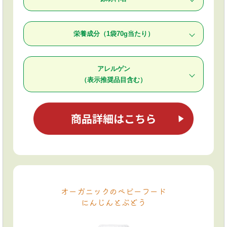
有機果実（有機りんご（ニュージーランド）、有機レモ
栄養成分（1袋70g当たり）
ン、有機ぶどう）、有機にんじん、でんぷん、寒天／ゲ
ル化剤（増粘多糖類）
・エネルギー 31kcal
アレルゲン
・たんぱく質 0.1g
・脂質 0g
（表示推奨品目含む）
・炭水化物 7.5g
・食塩相当量 0.012〜0.120g
りんご
オーガニックのベビーフード
にんじんとぶどう