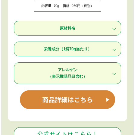
内容量
70g
価格
260円（税別）
原材料名
有機にんじん（ニュージーランド）、有機果実（有機レ
栄養成分（1袋70g当たり）
モン、有機ぶどう）、でんぷん、寒天／ゲル化剤（増粘
多糖類）
・エネルギー 25kcal
アレルゲン
・たんぱく質 0.4g
・脂質 0g
（表示推奨品目含む）
・炭水化物 5.8g
・食塩相当量 0.018〜0.185g
不使用