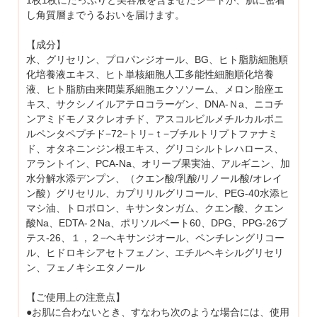
1枚1枚にたっぷりと美容液を含ませたシートが、肌に密着
し角質層までうるおいを届けます。
【成分】
水、グリセリン、プロパンジオール、BG、ヒト脂肪細胞順
化培養液エキス、ヒト単核細胞人工多能性細胞順化培養
液、ヒト脂肪由来間葉系細胞エクソソーム、メロン胎座エ
キス、サクシノイルアテロコラーゲン、DNA-Ｎa、ニコチ
ンアミドモノヌクレオチド、アスコルビルメチルカルボニ
ルペンタペプチド−72−トリ−ｔ−ブチルトリプトファナミ
ド、オタネニンジン根エキス、グリコシルトレハロース、
アラントイン、PCA-Na、オリーブ果実油、アルギニン、加
水分解水添デンプン、（クエン酸/乳酸/リノール酸/オレイ
ン酸）グリセリル、カプリリルグリコール、PEG-40水添ヒ
マシ油、トロポロン、キサンタンガム、クエン酸、クエン
酸Na、EDTA-２Na、ポリソルベート60、DPG、PPG-26ブ
テス-26、１，２−ヘキサンジオール、ペンチレングリコー
ル、ヒドロキシアセトフェノン、エチルヘキシルグリセリ
ン、フェノキシエタノール
【ご使用上の注意点】
●お肌に合わないとき、すなわち次のような場合には、使用