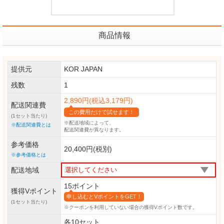
商品情報
提供元
KOR JAPAN
残数
1
2,890円(税込3,179円)
配送関連費
この費用だけで試せます！
(1セット当たり)
※配送地域によって、
※配送関連費とは
配送関連費が異なります。
参考価格
20,400円(税別)
※参考価格とは
配送地域
15ポイント
獲得Vポイント
申し込むとVポイントをGET！
(1セット当たり)
※クーポンを利用していない場合の獲得Vポイント数です。
各10セット