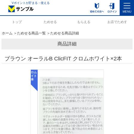
Vポイントが貯まる・使える
MENU
トップ
ためせる
もらえる
お店でためす
ホーム
＞
ためせる商品一覧
＞ためせる商品詳細
商品詳細
ブラウン オーラルB ClicFIT クロムホワイト×2本
クロム
ホワイト
2本　