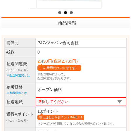
商品情報
提供元
P&Gジャパン合同会社
残数
0
2,490円(税込2,739円)
配送関連費
この費用だけで試せます！
(1セット当たり)
※配送地域によって、
※配送関連費とは
配送関連費が異なります。
参考価格
オープン価格
※参考価格とは
配送地域
13ポイント
獲得Vポイント
申し込むとVポイントをGET！
(1セット当たり)
※クーポンを利用していない場合の獲得Vポイント数です。