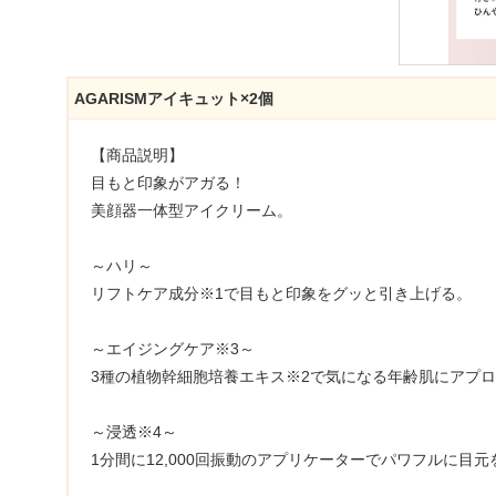
AGARISMアイキュット×2個
【商品説明】
目もと印象がアガる！
美顔器一体型アイクリーム。
～ハリ～
リフトケア成分※1で目もと印象をグッと引き上げる。
～エイジングケア※3～
3種の植物幹細胞培養エキス※2で気になる年齢肌にアプ
～浸透※4～
1分間に12,000回振動のアプリケーターでパワフルに目元