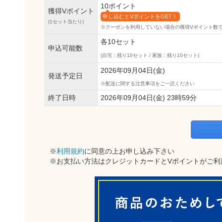
10ポイント
獲得Vポイント
申し込むとVポイントをGET！
(1セット当たり)
※クーポンを利用していない場合の獲得Vポイント数
各10セット
申込可能数
(自宅：残り10セット / 家族：残り10セット)
2026年09月04日(金)
発送予定日
配送に関する注意事項をご一読ください
終了日時
2026年09月04日(金) 23時59分
※
利用規約
に同意の上お申し込み下さい
※お支払い方法はクレジットカードとVポイントがご利