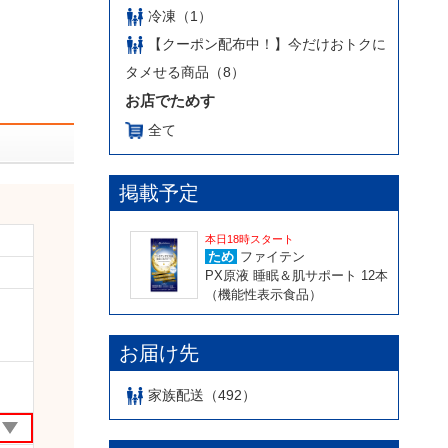
冷凍（1）
【クーポン配布中！】今だけおトクに
タメせる商品（8）
お店でためす
全て
掲載予定
本日18時スタート
ため
ファイテン
PX原液 睡眠＆肌サポート 12本
（機能性表示食品）
お届け先
家族配送（492）