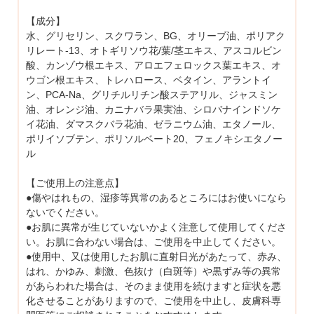
【成分】
水、グリセリン、スクワラン、BG、オリーブ油、ポリアク
リレート-13、オトギリソウ花/葉/茎エキス、アスコルビン
酸、カンゾウ根エキス、アロエフェロックス葉エキス、オ
ウゴン根エキス、トレハロース、ベタイン、アラントイ
ン、PCA-Na、グリチルリチン酸ステアリル、ジャスミン
油、オレンジ油、カニナバラ果実油、シロバナインドソケ
イ花油、ダマスクバラ花油、ゼラニウム油、エタノール、
ポリイソブテン、ポリソルベート20、フェノキシエタノー
ル
【ご使用上の注意点】
●傷やはれもの、湿疹等異常のあるところにはお使いになら
ないでください。
●お肌に異常が生じていないかよく注意して使用してくださ
い。お肌に合わない場合は、ご使用を中止してください。
●使用中、又は使用したお肌に直射日光があたって、赤み、
はれ、かゆみ、刺激、色抜け（白斑等）や黒ずみ等の異常
があらわれた場合は、そのまま使用を続けますと症状を悪
化させることがありますので、ご使用を中止し、皮膚科専