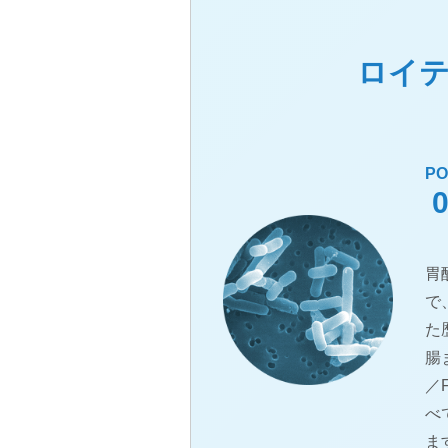
ロイ
PO
胃
で
た
腸
／
べ
ま