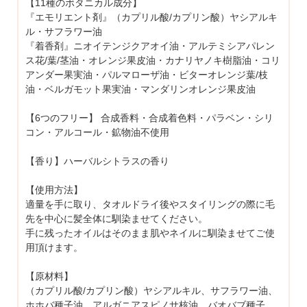
【11種のボタニカル成分】
『エモリエント剤』（カプリル酸/カプリン酸）ヤシアルキ
ル・サフラワー油
『着香剤』ニオイテンジクアオイ油・アルテミシアパレン
ス花/葉/茎油・オレンジ果皮油・カナリヤノキ樹脂油・コリ
アンダー果実油・パルマローザ油・ビターオレンジ葉/枝
油・ベルガモット果実油・マンダリンオレンジ果皮油
【6つのフリー】 合成香料・合成着色料・パラベン・シリ
コン・アルコール・鉱物油不使用
【香り】ハーバルシトラスの香り
【使用方法】
適量を手に取り、タオルドライ後やスタイリングの際に毛
先を中心に髪全体に馴染ませてください。
手に残ったオイルはそのまま肌やネイルに馴染ませてご使
用頂けます。
【原材料】
（カプリル酸/カプリン酸）ヤシアルキル、サフラワー油、
ホホバ種子油、アルガニアスピノサ核油、バオバブ種子