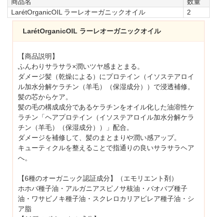
商品名
数量
LarétOrganicOIL ラーレオーガニックオイル
2
LarétOrganicOIL ラーレオーガニックオイル
【商品説明】
ふんわりサラサラ×潤いツヤ感まとまる。
ダメージ髪（乾燥による）にプロテイン（イソステアロイ
ル加水分解ケラチン（羊毛）（保湿成分））で浸透補修。
髪の芯からケア。
髪の毛の構成成分であるケラチンをオイル化した油溶性ケ
ラチン「ヘアプロテイン（イソステアロイル加水分解ケラ
チン（羊毛）（保湿成分））」配合。
ダメージを補修して、髪のまとまりや潤い感アップ。
キューティクルを整えることで指通りの良いサラサラヘア
へ。
【6種のオーガニック認証成分】（エモリエント剤）
ホホバ種子油・アルガニアスピノサ核油・バオバブ種子
油・ワサビノキ種子油・スクレロカリアビレア種子油・シ
ア脂