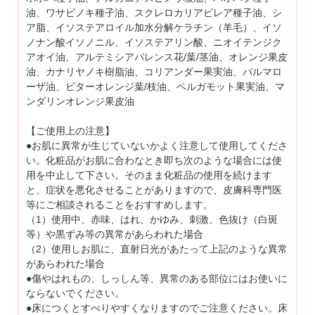
油、ワサビノキ種子油、スクレロカリアビレア種子油、シ
ア脂、イソステアロイル加水分解ケラチン（羊毛）、イソ
ノナン酸イソノニル、イソステアリン酸、ニオイテンジク
アオイ油、アルテミシアパレンス花/葉/茎油、オレンジ果皮
油、カナリヤノキ樹脂油、コリアンダー果実油、パルマロ
ーザ油、ビターオレンジ葉/枝油、ベルガモット果実油、マ
ンダリンオレンジ果皮油
【ご使用上の注意】
●お肌に異常が生じていないかよく注意して使用してくださ
い。化粧品がお肌に合わなとき即ち次のような場合には使
用を中止して下さい。そのまま化粧品の使用を続けます
と、症状を悪化させることがありますので、皮膚科専門医
等にご相談されることをおすすめします。
（1）使用中、赤味、はれ、かゆみ、刺激、色抜け（白斑
等）や黒ずみ等の異常があらわれた場合
（2）使用しお肌に、直射日光があたって上記のような異常
があらわれた場合
●傷やはれもの、しっしん等、異常のある部位にはお使いに
ならないでください。
●床につくとすべりやすくなりますのでご注意ください。床