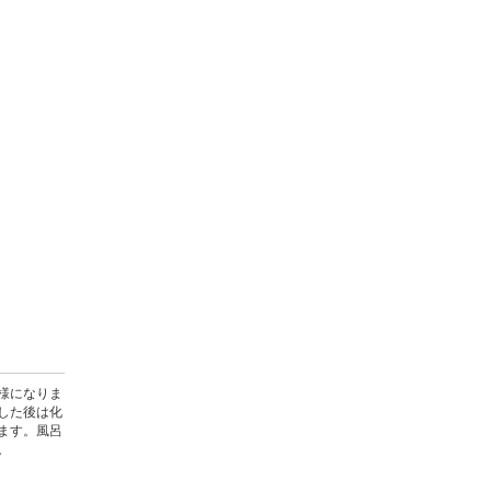
様になりま
した後は化
ます。風呂
。