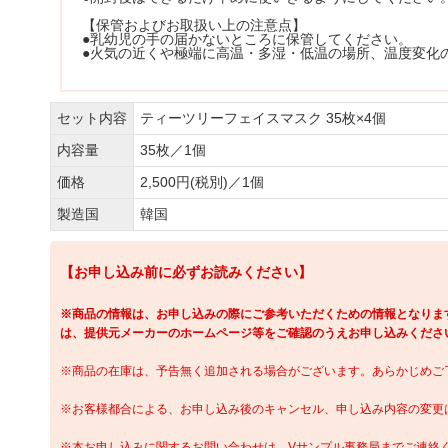
【保管およびお取扱い上の注意点】
●乳幼児の手の届かないところに保管してください。
●火気の近くや極端に高温・多湿・低温の場所、温度変化
セット内容
ティーツリーフェイスマスク 35枚×4個
内容量
35枚／1個
価格
2,500円(税別)／1個
製造国
韓国
【お申し込み前に必ずお読みください】
※商品の情報は、お申し込みの際にご参考いただくための情報となりま
は、提供元メーカーのホームページ等をご確認のうえお申し込みくださ
※商品の在庫は、予告無く追加される場合がございます。あらかじめご
※お客様都合による、お申し込み後のキャンセル、申し込み内容の変更
※本お申し込みに関するお問い合わせは、Vサンプル事務局までご連絡