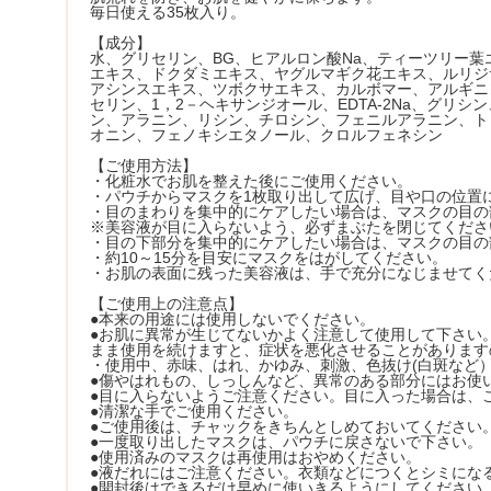
毎日使える35枚入り。
【成分】
水、グリセリン、BG、ヒアルロン酸Na、ティーツリー
エキス、ドクダミエキス、ヤグルマギク花エキス、ルリジ
アシンスエキス、ツボクサエキス、カルボマー、アルギニン
セリン、1，2－ヘキサンジオール、EDTA-2Na、グリ
ン、アラニン、リシン、チロシン、フェニルアラニン、ト
オニン、フェノキシエタノール、クロルフェネシン
【ご使用方法】
・化粧水でお肌を整えた後にご使用ください。
・パウチからマスクを1枚取り出して広げ、目や口の位置
・目のまわりを集中的にケアしたい場合は、マスクの目の
※美容液が目に入らないよう、必ずまぶたを閉じてくださ
・目の下部分を集中的にケアしたい場合は、マスクの目の
・約10～15分を目安にマスクをはがしてください。
・お肌の表面に残った美容液は、手で充分になじませてく
【ご使用上の注意点】
●本来の用途には使用しないでください。
●お肌に異常が生じてないかよく注意して使用して下さい
まま使用を続けますと、症状を悪化させることがあります
・使用中、赤味、はれ、かゆみ、刺激、色抜け(白斑など
●傷やはれもの、しっしんなど、異常のある部分にはお使
●目に入らないようご注意ください。目に入った場合は、
●清潔な手でご使用ください。
●ご使用後は、チャックをきちんとしめておいてください
●一度取り出したマスクは、パウチに戻さないで下さい。
●使用済みのマスクは再使用はおやめください。
●液だれにはご注意ください。衣類などにつくとシミにな
●開封後はできるだけ早めに使いきるようにしてください