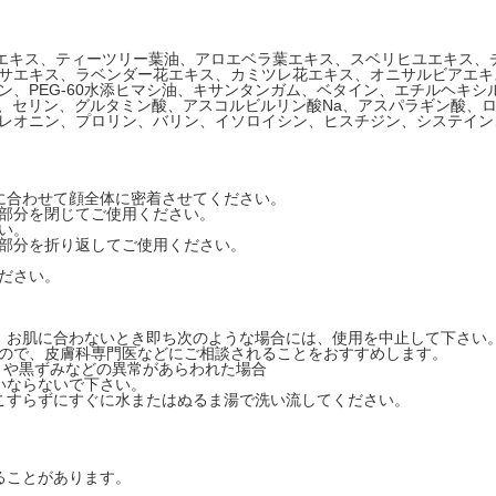
葉エキス、ティーツリー葉油、アロエベラ葉エキス、スベリヒユエキス、
サエキス、ラベンダー花エキス、カミツレ花エキス、オニサルビアエキ
、PEG-60水添ヒマシ油、キサンタンガム、ベタイン、エチルヘキシ
シン、セリン、グルタミン酸、アスコルビルリン酸Na、アスパラギン酸、
レオニン、プロリン、バリン、イソロイシン、ヒスチジン、システイン
に合わせて顔全体に密着させてください。
部分を閉じてご使用ください。
い。
部分を折り返してご使用ください。
ださい。
。お肌に合わないとき即ち次のような場合には、使用を中止して下さい
ので、皮膚科専門医などにご相談されることをおすすめします。
）や黒ずみなどの異常があらわれた場合
いならないで下さい。
こすらずにすぐに水またはぬるま湯で洗い流してください。
。
ることがあります。
。