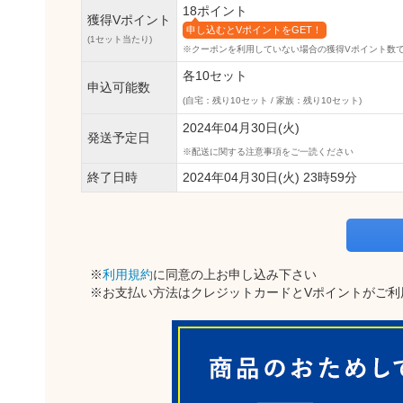
18ポイント
獲得Vポイント
申し込むとVポイントをGET！
(1セット当たり)
※クーポンを利用していない場合の獲得Vポイント数
各10セット
申込可能数
(自宅：残り10セット / 家族：残り10セット)
2024年04月30日(火)
発送予定日
配送に関する注意事項をご一読ください
終了日時
2024年04月30日(火) 23時59分
※
利用規約
に同意の上お申し込み下さい
※お支払い方法はクレジットカードとVポイントがご利