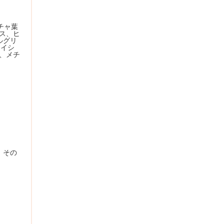
チャ葉
ス、ヒ
ルグリ
ロイシ
、メチ
。その