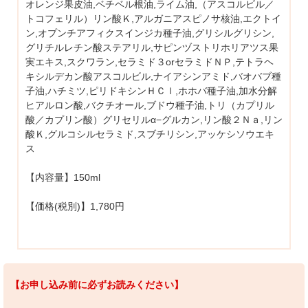
オレンジ果皮油,ベチベル根油,ライム油,（アスコルビル／
トコフェリル）リン酸Ｋ,アルガニアスピノサ核油,エクトイ
ン,オプンチアフィクスインジカ種子油,グリシルグリシン,
グリチルレチン酸ステアリル,サピンヅストリホリアツス果
実エキス,スクワラン,セラミド３orセラミドＮＰ,テトラヘ
キシルデカン酸アスコルビル,ナイアシンアミド,バオバブ種
子油,ハチミツ,ピリドキシンＨＣｌ,ホホバ種子油,加水分解
ヒアルロン酸,バクチオール,ブドウ種子油,トリ（カプリル
酸／カプリン酸）グリセリルα−グルカン,リン酸２Ｎａ,リン
酸Ｋ,グルコシルセラミド,スブチリシン,アッケシソウエキ
ス
【内容量】150ml
【価格(税別)】1,780円
【お申し込み前に必ずお読みください】