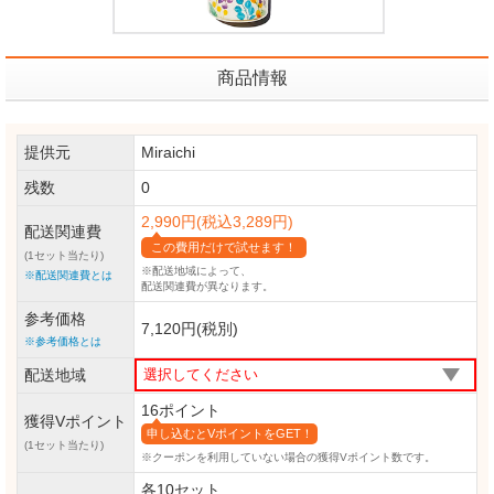
商品情報
提供元
Miraichi
残数
0
2,990円(税込3,289円)
配送関連費
この費用だけで試せます！
(1セット当たり)
※配送地域によって、
※配送関連費とは
配送関連費が異なります。
参考価格
7,120円(税別)
※参考価格とは
配送地域
16ポイント
獲得Vポイント
申し込むとVポイントをGET！
(1セット当たり)
※クーポンを利用していない場合の獲得Vポイント数です。
各10セット