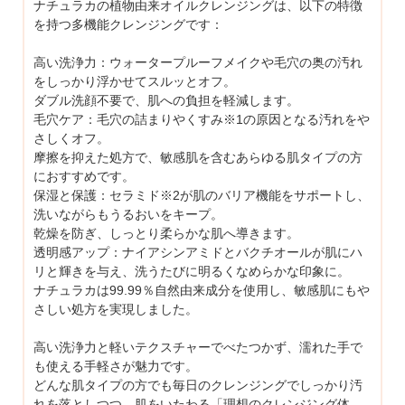
ナチュラカの植物由来オイルクレンジングは、以下の特徴
を持つ多機能クレンジングです：
高い洗浄力：ウォータープルーフメイクや毛穴の奥の汚れ
をしっかり浮かせてスルッとオフ。
ダブル洗顔不要で、肌への負担を軽減します。
毛穴ケア：毛穴の詰まりやくすみ※1の原因となる汚れをや
さしくオフ。
摩擦を抑えた処方で、敏感肌を含むあらゆる肌タイプの方
におすすめです。
保湿と保護：セラミド※2が肌のバリア機能をサポートし、
洗いながらもうるおいをキープ。
乾燥を防ぎ、しっとり柔らかな肌へ導きます。
透明感アップ：ナイアシンアミドとバクチオールが肌にハ
リと輝きを与え、洗うたびに明るくなめらかな印象に。
ナチュラカは99.99％自然由来成分を使用し、敏感肌にもや
さしい処方を実現しました。
高い洗浄力と軽いテクスチャーでべたつかず、濡れた手で
も使える手軽さが魅力です。
どんな肌タイプの方でも毎日のクレンジングでしっかり汚
れを落としつつ、肌をいたわる「理想のクレンジング体