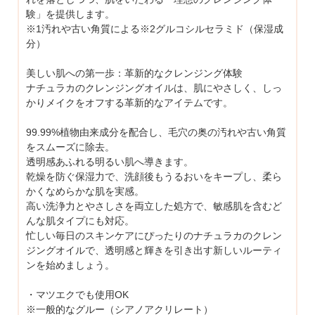
験」を提供します。
※1汚れや古い角質による※2グルコシルセラミド（保湿成
分）
美しい肌への第一歩：革新的なクレンジング体験
ナチュラカのクレンジングオイルは、肌にやさしく、しっ
かりメイクをオフする革新的なアイテムです。
99.99%植物由来成分を配合し、毛穴の奥の汚れや古い角質
をスムーズに除去。
透明感あふれる明るい肌へ導きます。
乾燥を防ぐ保湿力で、洗顔後もうるおいをキープし、柔ら
かくなめらかな肌を実感。
高い洗浄力とやさしさを両立した処方で、敏感肌を含むど
んな肌タイプにも対応。
忙しい毎日のスキンケアにぴったりのナチュラカのクレン
ジングオイルで、透明感と輝きを引き出す新しいルーティ
ンを始めましょう。
・マツエクでも使用OK
※一般的なグルー（シアノアクリレート）