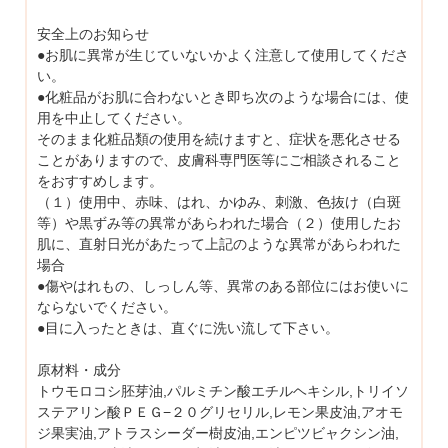
安全上のお知らせ
●お肌に異常が生じていないかよく注意して使用してくださ
い。
●化粧品がお肌に合わないとき即ち次のような場合には、使
用を中止してください。
そのまま化粧品類の使用を続けますと、症状を悪化させる
ことがありますので、皮膚科専門医等にご相談されること
をおすすめします。
（１）使用中、赤味、はれ、かゆみ、刺激、色抜け（白斑
等）や黒ずみ等の異常があらわれた場合（２）使用したお
肌に、直射日光があたって上記のような異常があらわれた
場合
●傷やはれもの、しっしん等、異常のある部位にはお使いに
ならないでください。
●目に入ったときは、直ぐに洗い流して下さい。
原材料・成分
トウモロコシ胚芽油,パルミチン酸エチルヘキシル,トリイソ
ステアリン酸ＰＥＧ−２０グリセリル,レモン果皮油,アオモ
ジ果実油,アトラスシーダー樹皮油,エンピツビャクシン油,