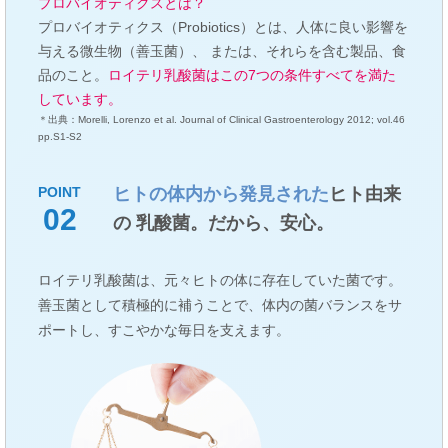
プロバイオティクスとは？
プロバイオティクス（Probiotics）とは、人体に良い影響を
与える微生物（善玉菌）、 または、それらを含む製品、食
品のこと。
ロイテリ乳酸菌はこの7つの条件すべてを満た
しています。
＊出典：Morelli, Lorenzo et al. Journal of Clinical Gastroenterology 2012; vol.46
pp.S1-S2
ヒトの体内から発見された
ヒト由来
POINT
02
の 乳酸菌。だから、安心。
ロイテリ乳酸菌は、元々ヒトの体に存在していた菌です。
善玉菌として積極的に補うことで、体内の菌バランスをサ
ポートし、すこやかな毎日を支えます。