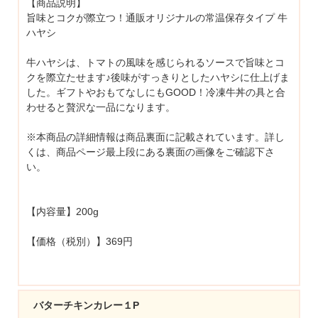
【商品説明】
旨味とコクが際立つ！通販オリジナルの常温保存タイプ 牛
ハヤシ
牛ハヤシは、トマトの風味を感じられるソースで旨味とコ
クを際立たせます♪後味がすっきりとしたハヤシに仕上げま
した。ギフトやおもてなしにもGOOD！冷凍牛丼の具と合
わせると贅沢な一品になります。
※本商品の詳細情報は商品裏面に記載されています。詳し
くは、商品ページ最上段にある裏面の画像をご確認下さ
い。
【内容量】200g
【価格（税別）】369円
バターチキンカレー１P