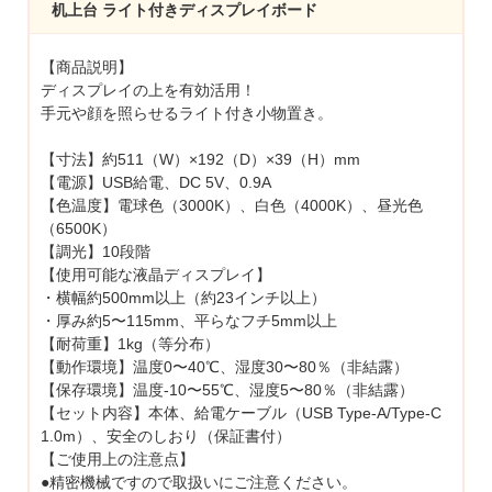
机上台 ライト付きディスプレイボード
【商品説明】
ディスプレイの上を有効活用！
手元や顔を照らせるライト付き小物置き。
【寸法】約511（W）×192（D）×39（H）mm
【電源】USB給電、DC 5V、0.9A
【色温度】電球色（3000K）、白色（4000K）、昼光色
（6500K）
【調光】10段階
【使用可能な液晶ディスプレイ】
・横幅約500mm以上（約23インチ以上）
・厚み約5〜115mm、平らなフチ5mm以上
【耐荷重】1kg（等分布）
【動作環境】温度0〜40℃、湿度30〜80％（非結露）
【保存環境】温度-10〜55℃、湿度5〜80％（非結露）
【セット内容】本体、給電ケーブル（USB Type-A/Type-C
1.0m）、安全のしおり（保証書付）
【ご使用上の注意点】
●精密機械ですので取扱いにご注意ください。