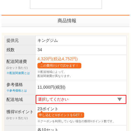
商品情報
提供元
キングジム
残数
34
4,320円(税込4,752円)
配送関連費
この費用だけで試せます！
(1セット当たり)
※配送地域によって、
※配送関連費とは
配送関連費が異なります。
参考価格
11,000円(税別)
※参考価格とは
配送地域
23ポイント
獲得Vポイント
申し込むとVポイントをGET！
(1セット当たり)
※クーポンを利用していない場合の獲得Vポイント数です。
各10セット