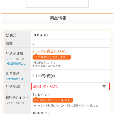
商品情報
提供元
ROSABLU
残数
8
2,550円(税込2,805円)
配送関連費
この費用だけで試せます！
(1セット当たり)
※配送地域によって、
※配送関連費とは
配送関連費が異なります。
参考価格
8,160円(税別)
※参考価格とは
配送地域
14ポイント
獲得Vポイント
申し込むとVポイントをGET！
(1セット当たり)
※クーポンを利用していない場合の獲得Vポイント数です。
各10セット