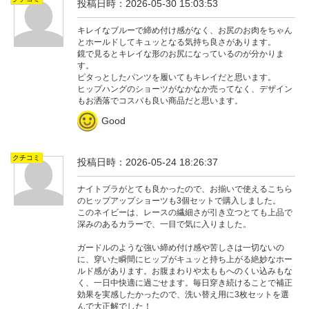
投稿日時：2026-05-30 15:03:53
キレイなブルーで締め付け感がなく、お尻のお肉をちゃん
とホールドしてキュッとなる気持ち良さがあります。
鏡で見るとキレイな形のお尻になっているのが分かりま
す。
ピタっとしたパンツを履いてもキレイだと思います。
ヒップハングのショーツがなかなか売ってなく、デザイン
もお洒落でコスパも良い商品だと思います。
Good
クチコミ
投稿日時：2026-05-24 18:26:37
ナイトブラがとても良かったので、お揃いで使えるこちら
のヒップアップショーツも3個セットで購入しました。
このネイビーは、レースの繊細さが引き立つとても上品で
深みのあるカラーで、一目で気に入りました。
ガードルのような強い締め付け感や苦しさは一切ないの
に、穿いた瞬間にヒップがキュッと持ち上がる絶妙なホー
ルド感があります。お腹まわりや太ももへのくい込みもな
く、一日中快適に過ごせます。毎日穿き続けることで補正
効果を実感したかったので、洗い替え用に3枚セットを選
んで大正解でした！