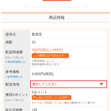
商品情報
提供元
龍泉堂
残数
22
990円(税込1,089円)
配送関連費
この費用だけで試せます！
(1セット当たり)
※配送地域によって、
※配送関連費とは
配送関連費が異なります。
参考価格
3,600円(税別)
※参考価格とは
配送地域
5ポイント
獲得Vポイント
申し込むとVポイントをGET！
(1セット当たり)
※クーポンを利用していない場合の獲得Vポイント数です。
申込可能数
1回