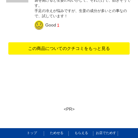
袋を開けると生姜の匂いがして、それだけで、効きそうで
す。
手足の冷えが悩みですが、生姜の成分が多いとの事なの
で、試しています！
Good
1
この商品についてのクチコミをもっと見る
<PR>
トップ
ためせる
もらえる
お店でためす