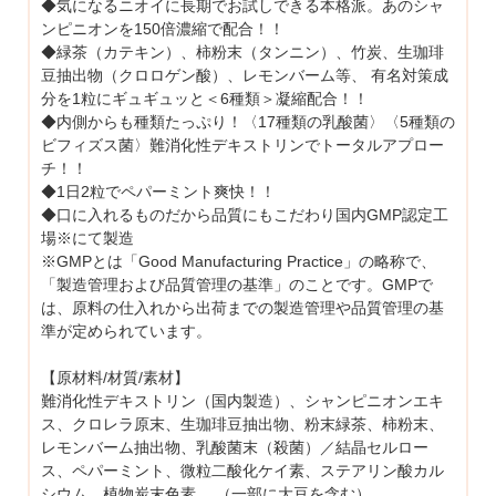
◆気になるニオイに長期でお試しできる本格派。あのシャ
ンピニオンを150倍濃縮で配合！！
◆緑茶（カテキン）、柿粉末（タンニン）、竹炭、生珈琲
豆抽出物（クロロゲン酸）、レモンバーム等、 有名対策成
分を1粒にギュギュッと＜6種類＞凝縮配合！！
◆内側からも種類たっぷり！〈17種類の乳酸菌〉〈5種類の
ビフィズス菌〉難消化性デキストリンでトータルアプロー
チ！！
◆1日2粒でペパーミント爽快！！
◆口に入れるものだから品質にもこだわり国内GMP認定工
場※にて製造
※GMPとは「Good Manufacturing Practice」の略称で、
「製造管理および品質管理の基準」のことです。GMPで
は、原料の仕入れから出荷までの製造管理や品質管理の基
準が定められています。
【原材料/材質/素材】
難消化性デキストリン（国内製造）、シャンピニオンエキ
ス、クロレラ原末、生珈琲豆抽出物、粉末緑茶、柿粉末、
レモンバーム抽出物、乳酸菌末（殺菌）／結晶セルロー
ス、ペパーミント、微粒二酸化ケイ素、ステアリン酸カル
シウム、植物炭末色素 、（一部に大豆を含む）