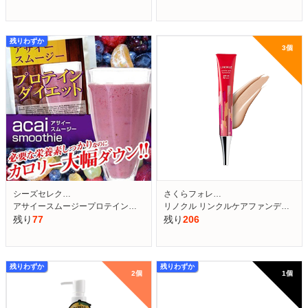
残りわずか
3個　
シーズセレク…
さくらフォレ…
アサイースムージープロテイン…
リノクル リンクルケアファンデ…
残り
77
残り
206
残りわずか
残りわずか
2個　
1個　