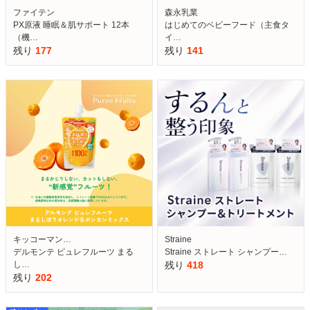
ファイテン
森永乳業
PX原液 睡眠＆肌サポート 12本
はじめてのベビーフード（主食タ
（機…
イ…
残り
177
残り
141
キッコーマン…
Straine
デルモンテ ピュレフルーツ まる
Straine ストレート シャンプー…
し…
残り
418
残り
202