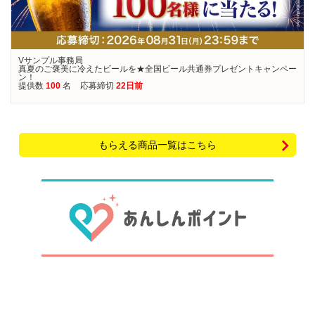
Vサンプル事務局
真夏のご褒美に冷えたビールを★全国ビール共通券プレゼントキャンペー
ン！
提供数
100
名
応募締切
22日前
もらえる商品一覧はこちら