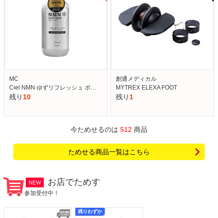
MC
創通メディカル
Ciel NMN ゆずリフレッシュ ボ…
MYTREX ELEXA FOOT
残り
10
残り
1
今ためせるのは
512
商品
ためせる商品一覧はこちら
お店でためす
NEW
参加受付中！
残りわずか