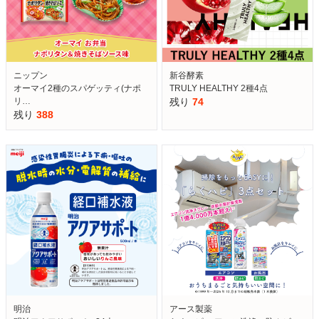
ニップン
新谷酵素
オーマイ2種のスパゲッティ(ナポ
TRULY HEALTHY 2種4点
リ…
残り
74
残り
388
明治
アース製薬