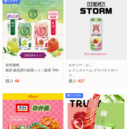
残りわずか
合同酒精
エナジー・ビ…
鍛茶 鍛高譚の緑茶ハイ／鍛茶 TAN
レインストーム グァバストロベ
…
リ…
残り
46
残り
427
残りわずか