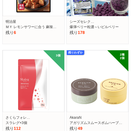
明治屋
シーズセレク…
ＭＹ レモンサワーに合う 麻辣…
爆弾ベリー粒濃～いビルベリー
残り
6
残り
178
残りわずか
2種　
3個　
2個　
さくらフォレ…
AkaraN
スラレグ×3個
アガリズムスムースボムハーブ…
残り
112
残り
49