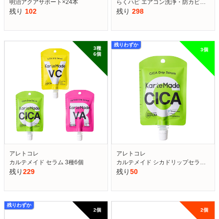
明治アクアサポート×24本
らくハピ エアコン洗浄・防カビ…
残り
102
残り
298
残りわずか
3種　
3個　
6個　
アレトコレ
アレトコレ
カルテメイド セラム 3種6個
カルテメイド シカドリップセラ…
残り
229
残り
50
残りわずか
2個　
2個　