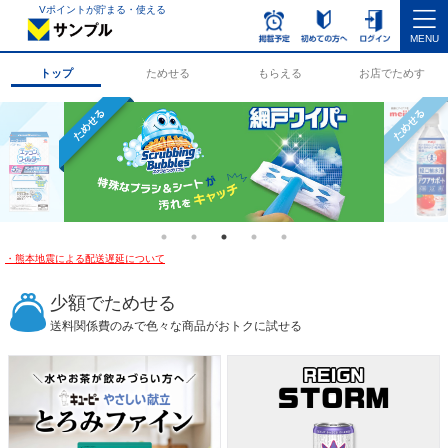
Vポイントが貯まる・使える
MENU
トップ
ためせる
もらえる
お店でためす
ためせる
ためせる
・熊本地震による配送遅延について
少額でためせる
送料関係費のみで色々な商品がおトクに試せる